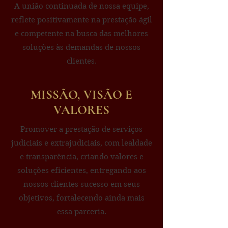
A união continuada de nossa equipe,
reflete positivamente na prestação ágil
e competente na busca das melhores
soluções às demandas de nossos
clientes.
MISSÃO, VISÃO E
VALORES
Promover a prestação de serviços
judiciais e extrajudiciais, com lealdade
e transparência, criando valores e
soluções eficientes, entregando aos
nossos clientes sucesso em seus
objetivos, fortalecendo ainda mais
essa parceria.