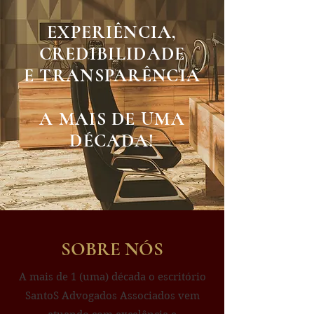
EXPERIÊNCIA,
CREDIBILIDADE
E TRANSPARÊNCIA
A MAIS DE UMA
DÉCADA!
SOBRE NÓS
A mais de 1 (uma) década o escritório
SantoS Advogados Associados vem